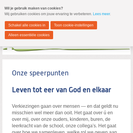
Spring
Wil je gebruik maken van cookies?
naar
Wij gebruiken cookies om jouw ervaring te verbeteren.
Lees meer
.
MENU
Spring
naar
Nieuwkoop
de
Schakel alle cookies in
Toon cookie-instellingen
inhoud
Spring
Alleen essentiële cookies
naar
het
hoofdmenu
Verkiezingsprogramma
Verkiezingsprogramma
Onze speerpunten
Taken gemeente
Leven tot eer van God en elkaar
Zoeken:
Zoeken
Verkiezingen gaan over mensen — en dat geldt nu
misschien wel meer dan ooit. Het gaat over ú en
over mij, over onze ouders, kinderen, buren, de
leerkracht van de school, onze collega's. Het gaat
over hoe we samenleven, welke rol we geven aan